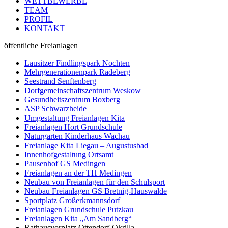
WETTBEWERBE
TEAM
PROFIL
KONTAKT
öffentliche Freianlagen
Lausitzer Findlingspark Nochten
Mehrgenerationenpark Radeberg
Seestrand Senftenberg
Dorfgemeinschaftszentrum Weskow
Gesundheitszentrum Boxberg
ASP Schwarzheide
Umgestaltung Freianlagen Kita
Freianlagen Hort Grundschule
Naturgarten Kinderhaus Wachau
Freianlage Kita Liegau – Augustusbad
Innenhofgestaltung Ortsamt
Pausenhof GS Medingen
Freianlagen an der TH Medingen
Neubau von Freianlagen für den Schulsport
Neubau Freianlagen GS Bretnig-Hauswalde
Sportplatz Großerkmannsdorf
Freianlagen Grundschule Putzkau
Freianlagen Kita „Am Sandberg“
Rathausvorplatz Ottendorf-Okrilla