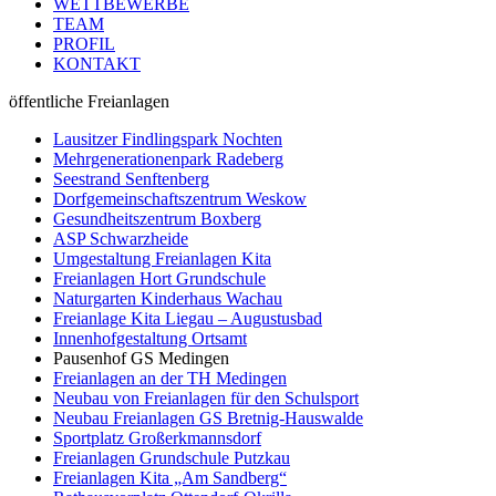
WETTBEWERBE
TEAM
PROFIL
KONTAKT
öffentliche Freianlagen
Lausitzer Findlingspark Nochten
Mehrgenerationenpark Radeberg
Seestrand Senftenberg
Dorfgemeinschaftszentrum Weskow
Gesundheitszentrum Boxberg
ASP Schwarzheide
Umgestaltung Freianlagen Kita
Freianlagen Hort Grundschule
Naturgarten Kinderhaus Wachau
Freianlage Kita Liegau – Augustusbad
Innenhofgestaltung Ortsamt
Pausenhof GS Medingen
Freianlagen an der TH Medingen
Neubau von Freianlagen für den Schulsport
Neubau Freianlagen GS Bretnig-Hauswalde
Sportplatz Großerkmannsdorf
Freianlagen Grundschule Putzkau
Freianlagen Kita „Am Sandberg“