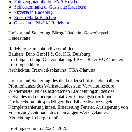
Fahrzeugmanufaktur FMS Heyda
Schleckermarkt u. Gaststätte Radeberg
Pizzeria in Radeberg
Edeka Markt Radeberg
Gaststätte „Pilsfaß“ Radeberg
Umbau und Sanierung Bürogebäude im Gewerbepark
Heidestraße
Radeberg -> mit aktuell verknüpfen
Bauherr: Dino GmbH & Co. KG, Duisburg
Leistungsumfang: Generalplanung LPH 1-8 der HOAI in den
Leistungsbildern
Architektur, Tragwerksplanung, TGA-Planung
Umbau und Sanierung des denkmalgeschützten ehemaligen
Pförtnerhauses des Werksgeländes zum Verwaltungsbüro.
Wiederherstellen des historischen Erscheinungsbildes des
Gebäudes mit dem repräsentativen Eingangsbereich und
Dachdeckung mit speziell gerillten Biberschwanzziegeln,
Komplettsanierung innen, Erneuerung Fenster, Auslagerung von
Versorgungsleitungen des ehemaligen Werksgeländes,
Abdichtung Kellergeschoß.
Leistungszeitraum: 2022 - 2026