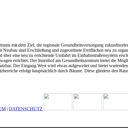
ums mit dem Ziel, die regionale Gesundheitsversorgung zukunftsorien
n Neubau sind Erschließung und zugeordnete Freiflächen neu zu organi
 über eine neu zu errichtende Umfahrt im Einbahnstraßensystem erschl
wagen errichtet. Der Innenhof am Gesundheitszentrum bietet die Möglic
h nutzbar. Der Eingang West wird etwas aufgeweitet und bietet wartend
atzbereiche erfolgt hauptsächlich durch Bäume. Diese gliedern den Raum
UM
|
DATENSCHUTZ