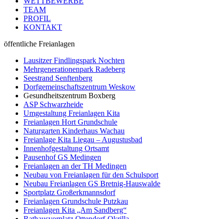
WETTBEWERBE
TEAM
PROFIL
KONTAKT
öffentliche Freianlagen
Lausitzer Findlingspark Nochten
Mehrgenerationenpark Radeberg
Seestrand Senftenberg
Dorfgemeinschaftszentrum Weskow
Gesundheitszentrum Boxberg
ASP Schwarzheide
Umgestaltung Freianlagen Kita
Freianlagen Hort Grundschule
Naturgarten Kinderhaus Wachau
Freianlage Kita Liegau – Augustusbad
Innenhofgestaltung Ortsamt
Pausenhof GS Medingen
Freianlagen an der TH Medingen
Neubau von Freianlagen für den Schulsport
Neubau Freianlagen GS Bretnig-Hauswalde
Sportplatz Großerkmannsdorf
Freianlagen Grundschule Putzkau
Freianlagen Kita „Am Sandberg“
Rathausvorplatz Ottendorf-Okrilla